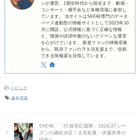
ンが運営。1期生時代から現在まで、劇場・
コンサート・握手会など各種現場に参加し
ています。 当サイトはSKE48専門のデータ
ベース連動型の情報サイトとして2025年10
月に開設。公式情報に基づく正確な情報
と、憶測や誹謗中傷のないクリーンな運営
を心がけています。 新規ファンの情報収集
から、既存ファンのヲタ活支援まで、信頼
できる情報源を目指しています。
-
トピック
-
倉本羽菜
SKE48、「FC岐阜応援隊」2026/27シー
ズンの継続決定！太田彩夏・伊藤実希が
続投へ