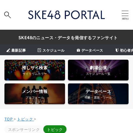
SKE48のニュース・データを発信するファンサイト
最新記事
スケジュール
データベース
初心者
推しサイ検索
劇場公演
サイリウムカラー
スケジュール一覧
メンバー情報
データベース
プロフィール
年齢・選抜・ツール
TOP
>
トピック
>
スポンサーリンク
トピック