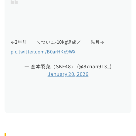
←2年前 ＼ついに-10kg達成／ 先月→
pic.twitter.com/B0arHKe9WX
— 倉本羽菜（SKE48） (@87nan913_)
January 20, 2026