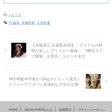
-
トピック
-
FC岐阜
,
伊藤実希
,
太田彩夏
【赤堀君江 生誕祭2026】「アイドルの時
間が楽しいアイドル一直線」「9期生ライ
ブ開催」を宣言｜スピーチ全文
SKE48倉本羽菜が-10kgダイエット成功！
ビフォーアフターと具体的な方法を公開
HOME
SKE48 PORTALとは
免責事項
プライバシーポリシ