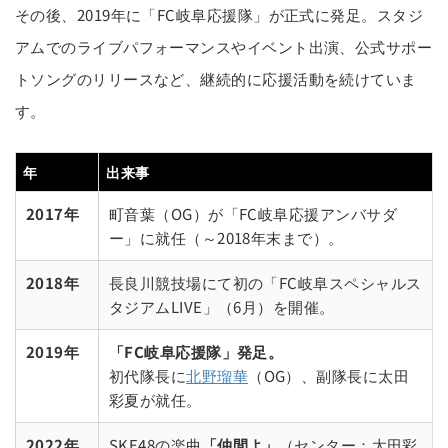
その後、2019年に「FC岐阜応援隊」が正式に発足。スタジ
アムでのライブパフォーマンスやイベント出演、公式サポー
トソングのリリースなど、継続的に応援活動を続けていま
す。
年
出来事
2017年
町音葉（OG）が「FC岐阜応援アンバサダ
ー」に就任（～2018年末まで）。
2018年
長良川競技場にて初の「FC岐阜スペシャルス
タジアムLIVE」（6月）を開催。
2019年
「FC岐阜応援隊」発足。
初代隊長に
北野瑠華
（OG）、副隊長に太田
彩夏が就任。
2022年
SKE48の楽曲
「仲間よ」
（センター：太田彩