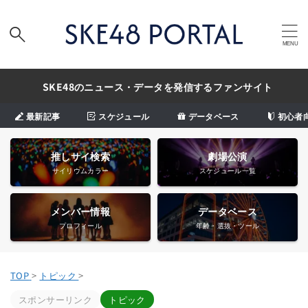
SKE48のニュース・データを発信するファンサイト
最新記事
スケジュール
データベース
初心者
推しサイ検索
劇場公演
サイリウムカラー
スケジュール一覧
メンバー情報
データベース
プロフィール
年齢・選抜・ツール
TOP
>
トピック
>
スポンサーリンク
トピック