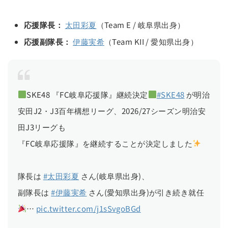
応援隊長：
太田彩夏
（Team E / 岐阜県出身）
応援副隊長：
伊藤実希
（Team KII / 愛知県出身）
SKE48 『FC岐阜応援隊』継続決定
#SKE48
が明治
安田J2・J3百年構想リーグ、2026/27シーズン明治安
田J3リーグも
『FC岐阜応援隊』を継続することが決定しました
隊長は
#太田彩夏
さん(岐阜県出身)、
副隊長は
#伊藤実希
さん(愛知県出身)が引き続き就任
…
pic.twitter.com/j1sSvgoBGd