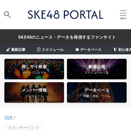
SKE48のニュース・データを発信するファンサイト
最新記事
スケジュール
データベース
初心者
推しサイ検索
劇場公演
サイリウムカラー
スケジュール一覧
メンバー情報
データベース
プロフィール
年齢・選抜・ツール
TOP
>
スポンサーリンク