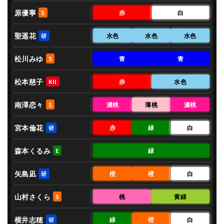
原優寧
赤
白
S
聖遥花
水色
水色
水色
研
松川みゆ
青
青
S
松本慈子
赤
水色
KII
南澤恋々
濃桃
薄桃
濃桃
S
宮本倫花
赤
緑
白
研
森本くるみ
緑
E
矢島凪
橙
橙
白
研
山村さくら
桃
黄緑
S
横井志穂
緑
橙
白
研