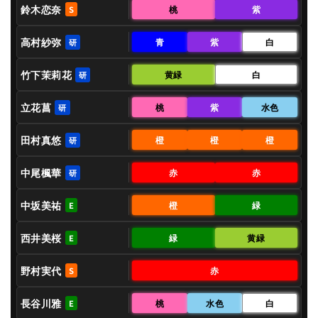
鈴木恋奈
桃
紫
S
高村紗弥
青
紫
白
研
竹下茉莉花
黄緑
白
研
立花菖
桃
紫
水色
研
田村真悠
橙
橙
橙
研
中尾楓華
赤
赤
研
中坂美祐
橙
緑
E
西井美桜
緑
黄緑
E
野村実代
赤
S
長谷川雅
桃
水色
白
E