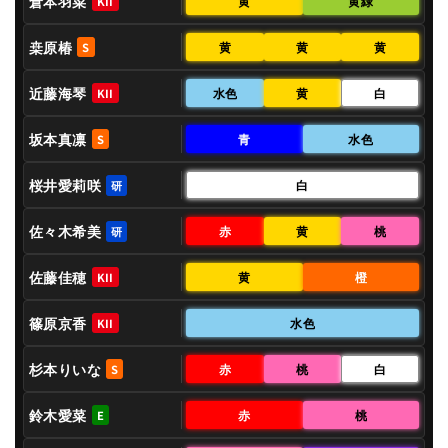
倉本羽菜
黄
黄緑
KII
桒原椿
黄
黄
黄
S
近藤海琴
水色
黄
白
KII
坂本真凛
青
水色
S
桜井愛莉咲
白
研
佐々木希美
赤
黄
桃
研
佐藤佳穂
黄
橙
KII
篠原京香
水色
KII
杉本りいな
赤
桃
白
S
鈴木愛菜
赤
桃
E