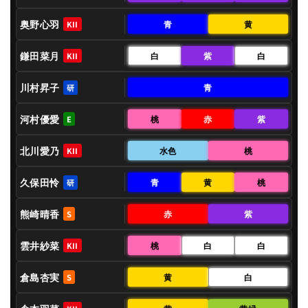
奥野心羽
青
黄
KII
鎌田菜月
白
紫
白
KII
川村昇子
青
研
河村優愛
桃
赤
紫
E
北川愛乃
水色
桃
KII
久保田怜
青
黄
桃
研
熊崎晴香
赤
紫
S
雲井紗菜
桃
白
白
KII
倉島杏実
黄
白
S