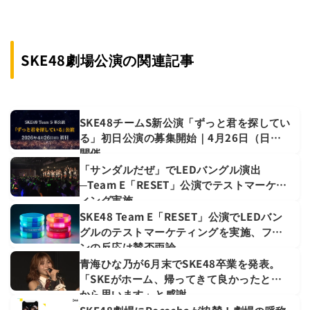
SKE48劇場公演の関連記事
SKE48チームS新公演「ずっと君を探してい
る」初日公演の募集開始｜4月26日（日）
開催
「サンダルだぜ」でLEDバングル演出
─Team E「RESET」公演でテストマーケテ
ィング実施
SKE48 Team E「RESET」公演でLEDバン
グルのテストマーケティングを実施、ファ
ンの反応は賛否両論
青海ひな乃が6月末でSKE48卒業を発表。
「SKEがホーム、帰ってきて良かったと心
から思います」と感謝。