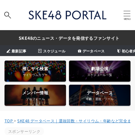
SKE48のニュース・データを発信するファンサイト
最新記事
スケジュール
データベース
初心者
推しサイ検索
劇場公演
サイリウムカラー
スケジュール一覧
メンバー情報
データベース
プロフィール
年齢・選抜・ツール
TOP
>
SKE48 データベース｜選抜回数・サイリウム・年齢など完全ま
スポンサーリンク