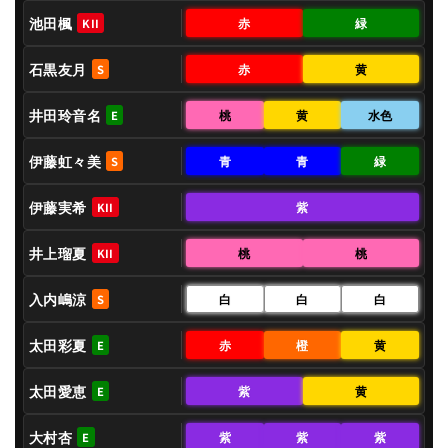
池田楓
赤
緑
KII
石黒友月
赤
黄
S
井田玲音名
桃
黄
水色
E
伊藤虹々美
青
青
緑
S
伊藤実希
紫
KII
井上瑠夏
桃
桃
KII
入内嶋涼
白
白
白
S
太田彩夏
赤
橙
黄
E
太田愛恵
紫
黄
E
大村杏
紫
紫
紫
E