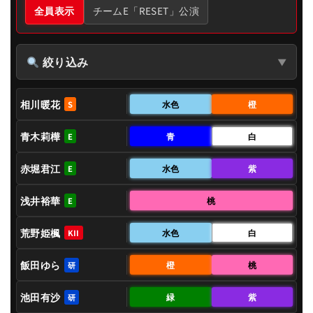
全員表示
チームE「RESET」公演
絞り込み
▼
相川暖花
水色
橙
S
青木莉樺
青
白
E
赤堀君江
水色
紫
E
浅井裕華
桃
E
荒野姫楓
水色
白
KII
飯田ゆら
橙
桃
研
池田有沙
緑
紫
研