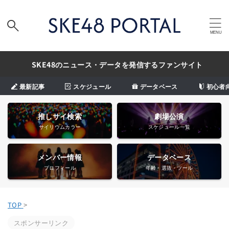
SKE48のニュース・データを発信するファンサイト
最新記事
スケジュール
データベース
初心者
推しサイ検索
劇場公演
サイリウムカラー
スケジュール一覧
メンバー情報
データベース
プロフィール
年齢・選抜・ツール
TOP
>
スポンサーリンク