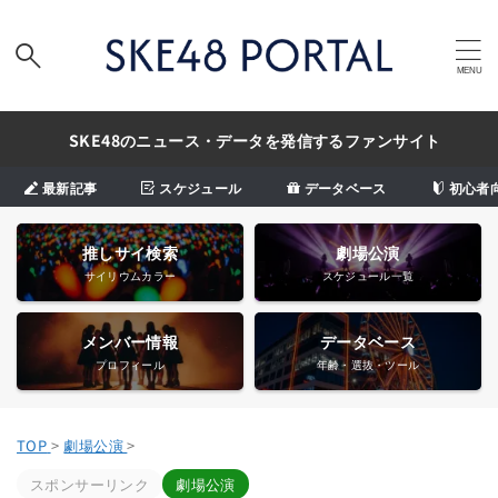
SKE48のニュース・データを発信するファンサイト
最新記事
スケジュール
データベース
初心者
推しサイ検索
劇場公演
サイリウムカラー
スケジュール一覧
メンバー情報
データベース
プロフィール
年齢・選抜・ツール
TOP
>
劇場公演
>
スポンサーリンク
劇場公演