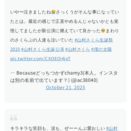
いや〜泣きましたね
さっくうがそんな事になってい
たとは。最近の感じで正直やめるんじゃないかとも覚
悟してましたが新公演に燃えていて良かった
まわり
のさくらぶの人達も泣いていた
#山村さくら生誕祭
2025
#山村さくら生誕公演
#山村さくら
#僕の太陽
pic.twitter.com/CXOEQi4joT
— Becauseどっちつかずchamy3(本人。インスタ
は別の名前で出ています？) (@ac38040)
October 21, 2025
キラキラな笑顔も、涙も、ぜーーんぶ愛おしい
#山村