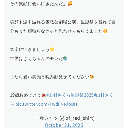
その笑顔に会いにきたんだよ
笑顔も涙も溢れる素敵な劇場公演、生誕祭を観れて自
分もまた頑張らなきゃと思わせてもらえました
気楽にいきましょう
世界はさくちゃんのモンだ
また可愛い笑顔と睨み顔見せてください
19歳おめでとう
#山村さくら生誕祭2025
#山村さく
ら
pic.twitter.com/TwdFNNlbDH
— 赤シャツ (@of_red_shirt)
October 21, 2025