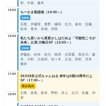
村、中坂、森本
14:00
ちーかま歌謡祭（14:00～）
DMM
石黒、伊藤実、奥野、鎌田、北川、倉本、近藤、
松本、青木、赤堀、井田
15:00
私たち若いから夜更かしはだめよ「可能性こそが
未来」公演 大晦日SP（15:00～）
DMM
伊藤虹、杉本、松川、南澤、太田愛、長谷川、森
本、川村、久保田、佐々木、立花、田村、宮本、
横井
17:00
SKE48非公式ちゃんねる 来年は8期10周年だよ
SP（17:00～）
非公式ch
石黒、倉島、坂本、野村、井上、北川、佐藤、仲
18:00
村