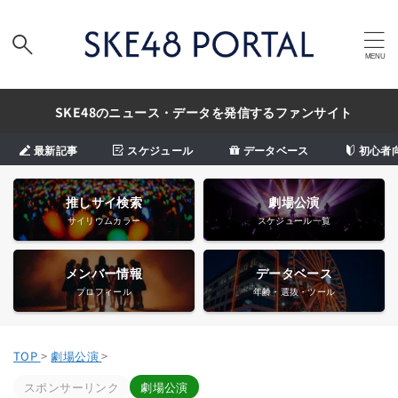
SKE48のニュース・データを発信するファンサイト
最新記事
スケジュール
データベース
初心者
推しサイ検索
劇場公演
サイリウムカラー
スケジュール一覧
メンバー情報
データベース
プロフィール
年齢・選抜・ツール
TOP
>
劇場公演
>
スポンサーリンク
劇場公演