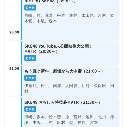
BISTRO SKE48（18:30～）
DMM
熊崎、原、荒野、松本、浅井、太田彩、河村、鈴
木愛、中坂、森本
20:00
SKE48 YouTube未公開映像大公開！
※VTR（20:30～）
DMM
21:00
もう直ぐ新年！劇場から大中継（21:00～）
DMM
伊藤虹、松川、南澤、太田愛、川村、久保田、田
村
SKE48 おもしろ特技荘※VTR（21:30～）
DMM
熊崎、坂本、鈴木恋、原、荒野、池田、北川、赤
堀、中坂、川村、田村、聖、福原、宮本