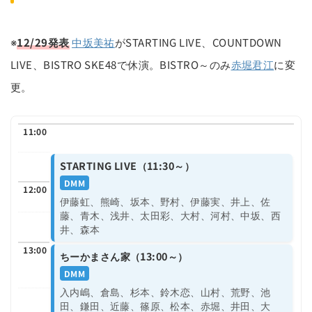
※
12/29発表
中坂美祐
がSTARTING LIVE、COUNTDOWN
LIVE、BISTRO SKE48で休演。BISTRO～のみ
赤堀君江
に変
更。
11:00
STARTING LIVE（11:30～）
DMM
12:00
伊藤虹、熊崎、坂本、野村、伊藤実、井上、佐
藤、青木、浅井、太田彩、大村、河村、中坂、西
井、森本
13:00
ちーかまさん家（13:00～）
DMM
入内嶋、倉島、杉本、鈴木恋、山村、荒野、池
田、鎌田、近藤、篠原、松本、赤堀、井田、大