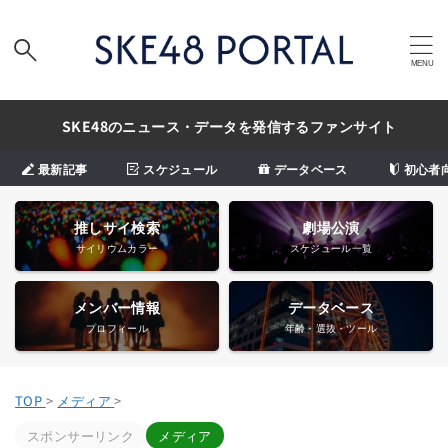
SKE48のニュース・データを発信するファンサイト
最新記事
スケジュール
データベース
初心者
推しサイ検索
劇場公演
サイリウムカラー
スケジュール一覧
メンバー情報
データベース
プロフィール
年齢・選抜・ツール
TOP
>
メディア
>
スポンサーリンク
メディア