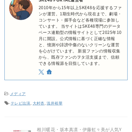
2010年から15年以上SKE48を応援するファ
ンが運営。1期生時代から現在まで、劇場・
コンサート・握手会など各種現場に参加し
ています。 当サイトはSKE48専門のデータ
ベース連動型の情報サイトとして2025年10
月に開設。公式情報に基づく正確な情報
と、憶測や誹謗中傷のないクリーンな運営
を心がけています。 新規ファンの情報収集
から、既存ファンのヲタ活支援まで、信頼
できる情報源を目指しています。
-
メディア
-
テレビ出演
,
大村杏
,
浅井裕華
相川暖花・坂本真凛・伊藤虹々美が人気Y