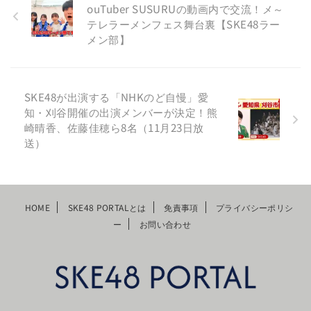
ouTuber SUSURUの動画内で交流！メ～
テレラーメンフェス舞台裏【SKE48ラー
メン部】
SKE48が出演する「NHKのど自慢」愛
知・刈谷開催の出演メンバーが決定！熊
崎晴香、佐藤佳穂ら8名（11月23日放
送）
HOME
SKE48 PORTALとは
免責事項
プライバシーポリシ
ー
お問い合わせ