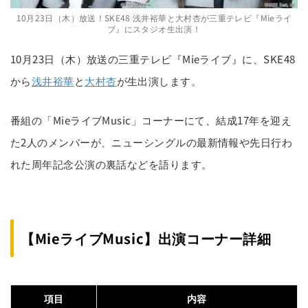
10月23日（木）放送！SKE48 浅井裕華と大村杏が三重テレビ『Mieライ
ブ』にスタジオ生出演！
10月23日（木）放送の三重テレビ『Mieライブ』に、SKE48
から
浅井裕華
と
大村杏
が生出演します。
番組の「MieライブMusic」コーナーにて、結成17年を迎え
た2人のメンバーが、ニューシングルの最新情報や先日行わ
れた周年記念公演の裏話などを語ります。
【MieライブMusic】出演コーナー詳細
項目
内容