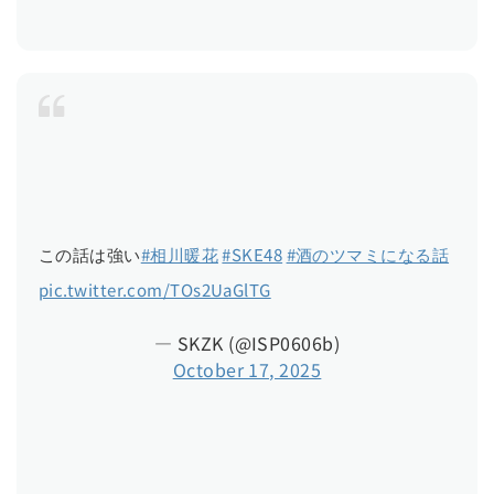
この話は強い
#相川暖花
#SKE48
#酒のツマミになる話
pic.twitter.com/TOs2UaGlTG
— SKZK (@ISP0606b)
October 17, 2025