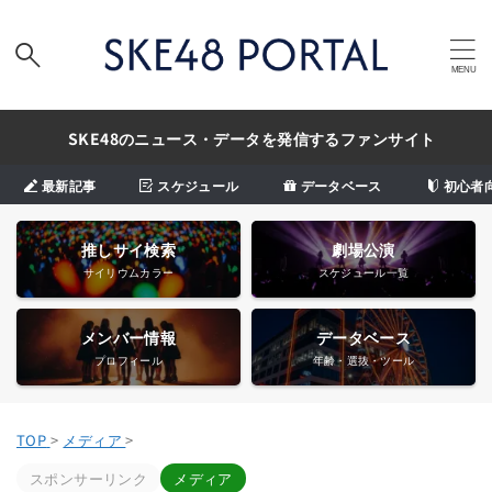
SKE48のニュース・データを発信するファンサイト
最新記事
スケジュール
データベース
初心者
推しサイ検索
劇場公演
サイリウムカラー
スケジュール一覧
メンバー情報
データベース
プロフィール
年齢・選抜・ツール
TOP
>
メディア
>
スポンサーリンク
メディア