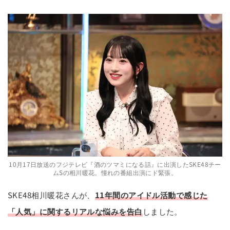
10月17日放送のフジテレビ『酒のツマミになる話』に出演したSKE48チー
ムSの相川暖花。憧れの番組出演にド緊張。
SKE48相川暖花さんが、
11年間のアイドル活動で感じた
「人気」に関するリアルな悩みを告白
しました。