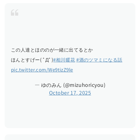
この人達とほののが一緒に出てるとか
ほんとすげー( ﾟДﾟ)
#相川暖花
#酒のツマミになる話
pic.twitter.com/We9tizZ9le
— ゆのみん (@mizuhoricyou)
October 17, 2025