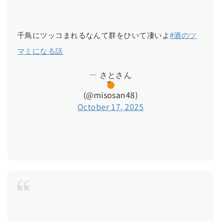
千鳥にツッコまれるなんて群をひいて凄いよ
#酒のツ
マミになる話
— さとさん
(@misosan48)
October 17, 2025