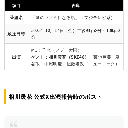
項目
内容
番組名
「酒のツマミになる話」（フジテレビ系）
2025年10月17日（金）午後9時58分～10時52
放送日時
分
MC：千鳥（ノブ、大悟）
出演
ゲスト：
相川暖花（SKE48）
、菊地亜美、鳥
谷敬、中尾明慶、屋敷裕政（ニューヨーク）
相川暖花 公式X出演報告時のポスト