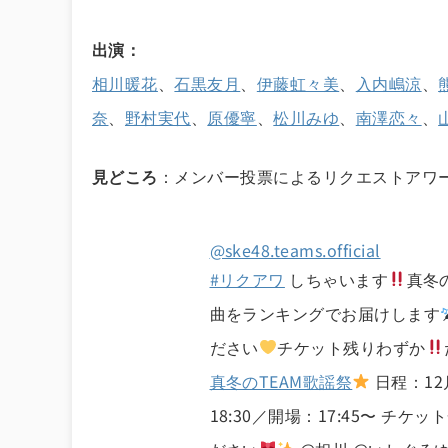
出演：
相川暖花
、
石黒友月
、
伊藤虹々美
、
入内嶋涼
、
奈
、
野村実代
、
原優寧
、
松川みゆ
、
南澤恋々
、
見どころ
：メンバー投票によるリクエストアワ
@ske48.teams.official
#リクアワ
しちゃいます
真冬
曲をランキングでお届けします
ださい
チケット残りわずか
真冬のTEAM歌謡祭
日程：12
18:30／開場：17:45〜 チケット