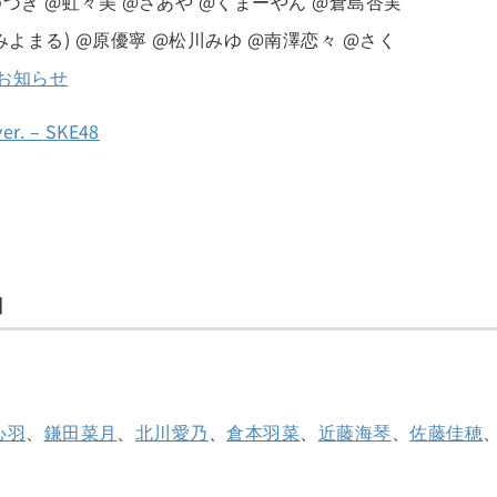
づき @虹々美 @さあや @くまーやん @倉島杏実
みよまる) @原優寧 @松川みゆ @南澤恋々 @さく
#お知らせ
 – SKE48
Ⅱ
心羽
、
鎌田菜月
、
北川愛乃
、
倉本羽菜
、
近藤海琴
、
佐藤佳穂