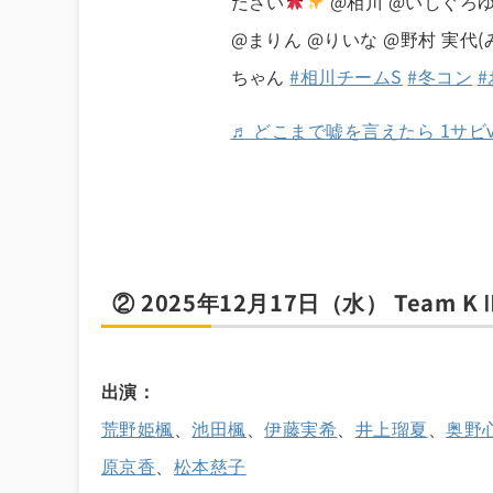
ださい
@相川 @いしぐろゆ
@まりん @りいな @野村 実代(
ちゃん
#相川チームS
#冬コン
♬ どこまで嘘を言えたら 1サビver.
② 2025年12月17日（水） Team K
出演：
荒野姫楓
、
池田楓
、
伊藤実希
、
井上瑠夏
、
奥野
原京香
、
松本慈子