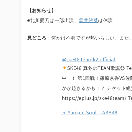
【お知らせ】
※北川愛乃は一部出演、
雲井紗菜
は休演
見どころ
：何かは不明ですが熱いらしい。また、
@ske48.teamk2.official
SKE48 真冬のTEAM歌謡祭 Te
中！！ 第1回戦！篠原京香VS佐藤佳
かが起きるかも！？ チケット
https://eplus.jp/ske48team/
♬ Yankee Soul – AKB48