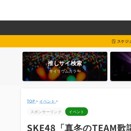
スケジ
推しサイ検索
サイリウムカラー
TOP
>
イベント
>
スポンサーリンク
イベント
SKE48「真冬のTEAM歌謡