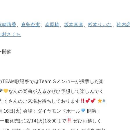
熊崎晴香
、
倉島杏実
、
桒原椿
、
坂本真凛
、
杉本りいな
、
鈴木
山村さくら
ー開催
のTEAM歌謡祭ではTeam Sメンバーが投票した楽
なんの楽曲が入るかぜひ予想して楽しんでく
たくさんのご来場お待ちしております
#
月16日(火) 会場：ダイヤモンドホール
開演：
一般発売は12/14(火)18:00まで
ぜひお越しく