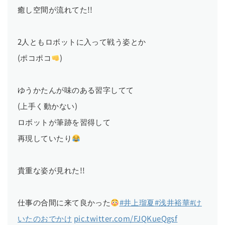
癒し空間が流れてた!!
2人ともロボットに入って戦う姿とか
(ポコポコ
)
ゆうかたんが味のある習字してて
(上手く動かない)
ロボットが筆跡を習得して
再現していたり
貴重な姿が見れた!!
仕事の合間に来て良かった
#井上瑠夏
#浅井裕華
#け
いたのおでかけ
pic.twitter.com/FJQKueQgsf