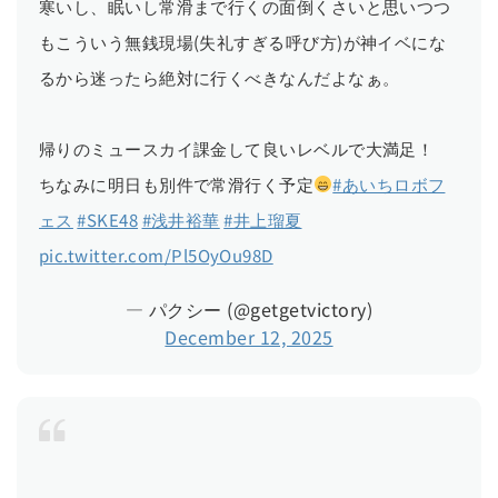
寒いし、眠いし常滑まで行くの面倒くさいと思いつつ
もこういう無銭現場(失礼すぎる呼び方)が神イベにな
るから迷ったら絶対に行くべきなんだよなぁ。
帰りのミュースカイ課金して良いレベルで大満足！
ちなみに明日も別件で常滑行く予定
#あいちロボフ
ェス
#SKE48
#浅井裕華
#井上瑠夏
pic.twitter.com/Pl5OyOu98D
— パクシー (@getgetvictory)
December 12, 2025