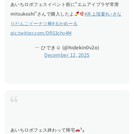
あいちロボフェスイベント前に“エムアイプラザ常滑
mitsukoshi”さんで購入したよ
#井上瑠夏
#いきな
りだんごドーナツ棒
#るかめーる
pic.twitter.com/DflS3chy4M
— ひでき☺︎ (@hidekin0v2o)
December 12, 2025
あいちロボフェス終わって帰宅
³₃