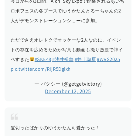
今日からの3日間、Aichi Sky Expoで開催されるあいち
ロボフェスの各ブースでゆうかたんとるーちゃんの2
人がデモンストレーションショーに参加。
ただでさえオレトクでオッケーな2人なのに、イベン
トの存在を広めるためか写真も動画も撮り放題で神イ
ベすぎた
#SKE48
#浅井裕華
#井上瑠夏
#WRS2025
pic.twitter.com/RIjR5Dgixh
— パクシー (@getgetvictory)
December 12, 2025
髪切ったばかりのゆうかたん可愛かった！