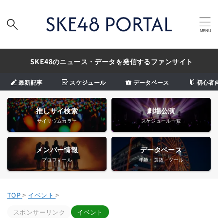
SKE48のニュース・データを発信するファンサイト
最新記事
スケジュール
データベース
初心者
推しサイ検索
劇場公演
サイリウムカラー
スケジュール一覧
メンバー情報
データベース
プロフィール
年齢・選抜・ツール
TOP
>
イベント
>
スポンサーリンク
イベント