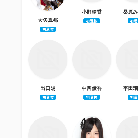
小野晴香
桑原
大矢真那
初選抜
初選
初選抜
出口陽
中西優香
平田
初選抜
初選抜
初選