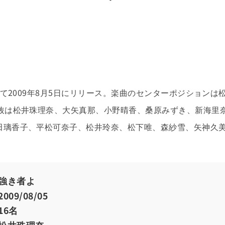
して2009年8月5日にリリース。楽曲のセンターポジションは
選抜は松井珠理奈、大矢真那、小野晴香、桑原みずき、新海里
田璃香子、平松可奈子、松井玲奈、松下唯、森紗雪、矢神久
強き者よ
2009/08/05
16名