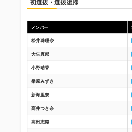
初選抜・選抜復帰
メンバー
松井珠理奈
大矢真那
小野晴香
桑原みずき
新海里奈
高井つき奈
高田志織