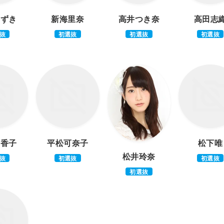
みずき
新海里奈
高井つき奈
高田志
抜
初選抜
初選抜
初選抜
璃香子
平松可奈子
松下唯
松井玲奈
抜
初選抜
初選抜
初選抜