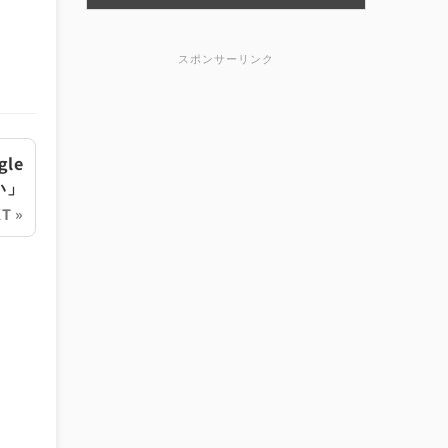
スポンサーリンク
gle
い」
T »