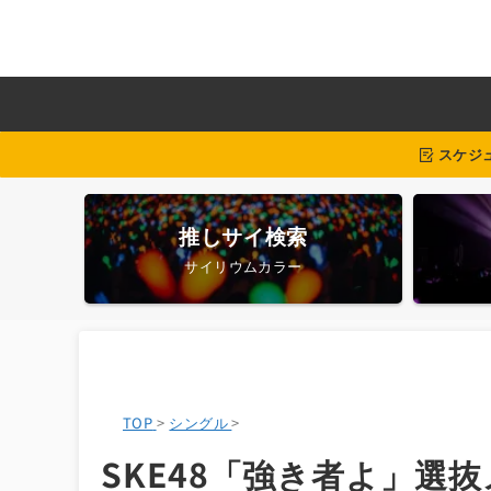
スケジ
推しサイ検索
サイリウムカラー
TOP
>
シングル
>
SKE48「強き者よ」選