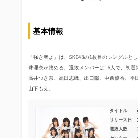
基本情報
「強き者よ」は、SKE48の1枚目のシングルと
珠理奈が務める。選抜メンバーは16人で、初
高井つき奈、高田志織、出口陽、中西優香、平
山下もえ。
タイトル
リリース日
選抜人数
センター