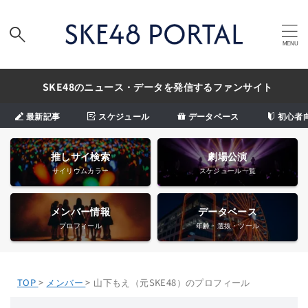
SKE48のニュース・データを発信するファンサイト
最新記事
スケジュール
データベース
初心者
推しサイ検索
劇場公演
サイリウムカラー
スケジュール一覧
メンバー情報
データベース
プロフィール
年齢・選抜・ツール
TOP
>
メンバー
>
山下もえ（元SKE48）のプロフィール