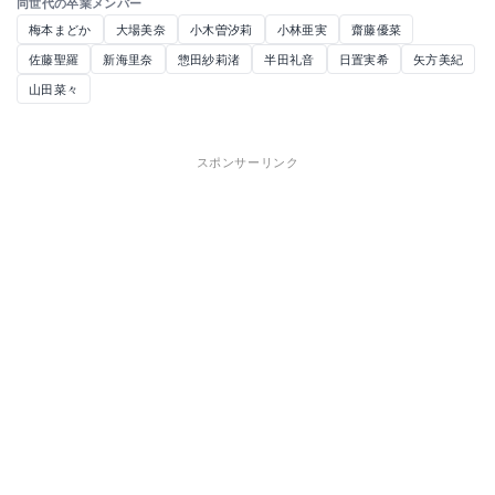
同世代の卒業メンバー
梅本まどか
大場美奈
小木曽汐莉
小林亜実
齋藤優菜
佐藤聖羅
新海里奈
惣田紗莉渚
半田礼音
日置実希
矢方美紀
山田菜々
スポンサーリンク