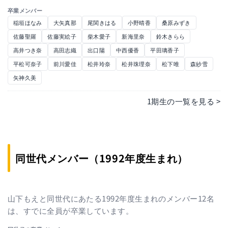
卒業メンバー
稲垣ほなみ
大矢真那
尾関きはる
小野晴香
桑原みずき
佐藤聖羅
佐藤実絵子
柴木愛子
新海里奈
鈴木きらら
高井つき奈
高田志織
出口陽
中西優香
平田璃香子
平松可奈子
前川愛佳
松井玲奈
松井珠理奈
松下唯
森紗雪
矢神久美
1期生の一覧を見る >
同世代メンバー（1992年度生まれ）
山下もえと同世代にあたる1992年度生まれのメンバー12名
は、すでに全員が卒業しています。