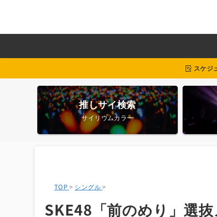
スケジ
推しサイ検索
サイリウムカラー
TOP
>
シングル
>
SKE48「前のめり」選