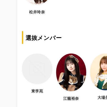
松井玲奈
選抜メンバー
東李苑
大場
江籠裕奈