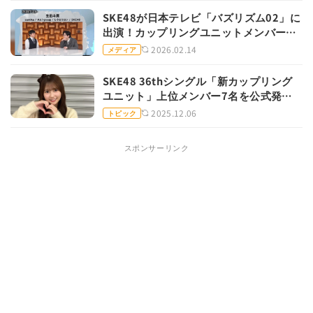
SKE48が日本テレビ「バズリズム02」に
出演！カップリングユニットメンバー
も！
2026.02.14
メディア
SKE48 36thシングル「新カップリング
ユニット」上位メンバー7名を公式発
表！原優寧がセンター獲得
2025.12.06
トピック
スポンサーリンク