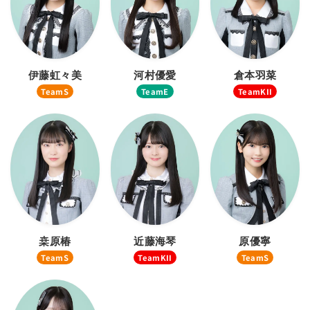
伊藤虹々美
河村優愛
倉本羽菜
TeamS
TeamE
TeamKII
桒原椿
近藤海琴
原優寧
TeamS
TeamKII
TeamS