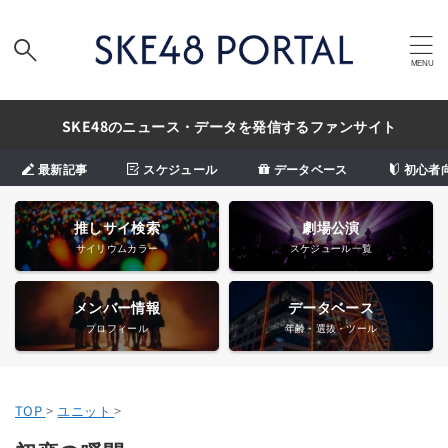
SKE48のニュース・データを発信するファンサイト
最新記事
スケジュール
データベース
初心者
推しサイ検索
劇場公演
サイリウムカラー
スケジュール一覧
メンバー情報
データベース
プロフィール
年齢・選抜・ツール
TOP
>
ユニット
>