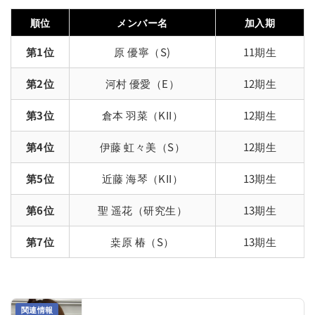
順位
メンバー名
加入期
第1位
原 優寧（S)
11期生
第2位
河村 優愛（E）
12期生
第3位
倉本 羽菜（KII）
12期生
第4位
伊藤 虹々美（S）
12期生
第5位
近藤 海琴（KII）
13期生
第6位
聖 遥花（研究生）
13期生
第7位
桒原 椿（S）
13期生
関連情報