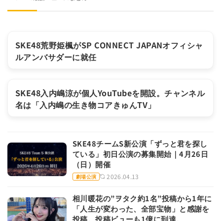
トピック
2026.04.17
SKE48荒野姫楓がSP CONNECT JAPANオフィシャ
ルアンバサダーに就任
メディア
2026.04.14
SKE48入内嶋涼が個人YouTubeを開設。チャンネル
名は「入内嶋の生き物コアきゅんTV」
SKE48チームS新公演「ずっと君を探し
ている」初日公演の募集開始｜4月26日
（日）開催
2026.04.13
劇場公演
相川暖花の”ヲタク約1名”投稿から1年に
「人生が変わった、全部宝物」と感謝を
投稿。投稿ビューも1億に到達。