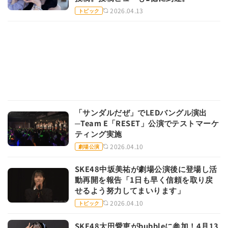
2026.04.13
トピック
「サンダルだぜ」でLEDバングル演出
─Team E「RESET」公演でテストマーケ
ティング実施
2026.04.10
劇場公演
SKE48中坂美祐が劇場公演後に登場し活
動再開を報告「1日も早く信頼を取り戻
せるよう努力してまいります」
2026.04.10
トピック
SKE48太田愛恵がbubbleに参加！4月13