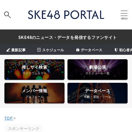
SKE48のニュース・データを発信するファンサイト
最新記事
スケジュール
データベース
初心者
推しサイ検索
劇場公演
サイリウムカラー
スケジュール一覧
メンバー情報
データベース
プロフィール
年齢・選抜・ツール
TOP
>
スポンサーリンク