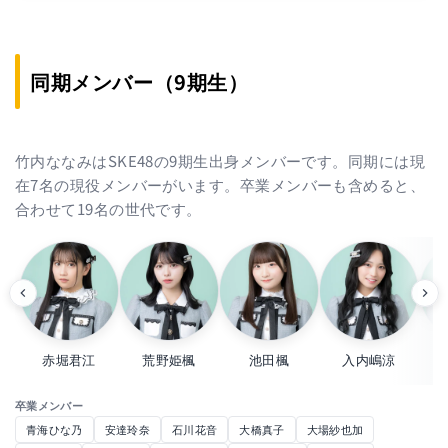
同期メンバー（9期生）
竹内ななみはSKE48の9期生出身メンバーです。同期には現
在7名の現役メンバーがいます。卒業メンバーも含めると、
合わせて19名の世代です。
赤堀君江
荒野姫楓
池田楓
入内嶋涼
卒業メンバー
青海ひな乃
安達玲奈
石川花音
大橋真子
大場紗也加