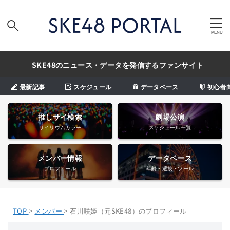
SKE48のニュース・データを発信するファンサイト
最新記事
スケジュール
データベース
初心者
推しサイ検索
劇場公演
サイリウムカラー
スケジュール一覧
メンバー情報
データベース
プロフィール
年齢・選抜・ツール
TOP
>
メンバー
>
石川咲姫（元SKE48）のプロフィール