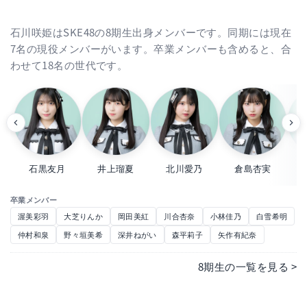
石川咲姫はSKE48の8期生出身メンバーです。同期には現在
7名の現役メンバーがいます。卒業メンバーも含めると、合
わせて18名の世代です。
石黒友月
井上瑠夏
北川愛乃
倉島杏実
卒業メンバー
渥美彩羽
大芝りんか
岡田美紅
川合杏奈
小林佳乃
白雪希明
仲村和泉
野々垣美希
深井ねがい
森平莉子
矢作有紀奈
8期生の一覧を見る >