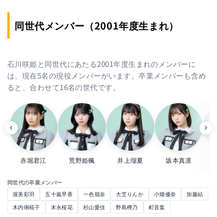
同世代メンバー（2001年度生まれ）
石川咲姫と同世代にあたる2001年度生まれのメンバーに
は、現在5名の現役メンバーがいます。卒業メンバーも含め
ると、合わせて16名の世代です。
赤堀君江
荒野姫楓
井上瑠夏
坂本真凛
同世代の卒業メンバー
渥美彩羽
五十嵐早香
一色嶺奈
大芝りんか
小畑優奈
加藤結
木内俐椛子
末永桜花
杉山愛佳
野島樺乃
町音葉