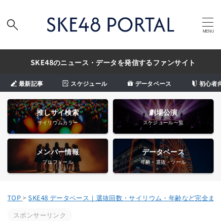
SKE48のニュース・データを発信するファンサイト
最新記事
スケジュール
データベース
初心者
推しサイ検索
劇場公演
サイリウムカラー
スケジュール一覧
メンバー情報
データベース
プロフィール
年齢・選抜・ツール
TOP
>
SKE48 データベース｜選抜回数・サイリウム・年齢など完全ま
スポンサーリンク