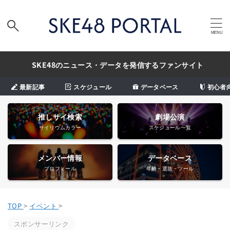
SKE48のニュース・データを発信するファンサイト
最新記事
スケジュール
データベース
初心者
推しサイ検索
劇場公演
サイリウムカラー
スケジュール一覧
メンバー情報
データベース
プロフィール
年齢・選抜・ツール
TOP
>
イベント
>
スポンサーリンク