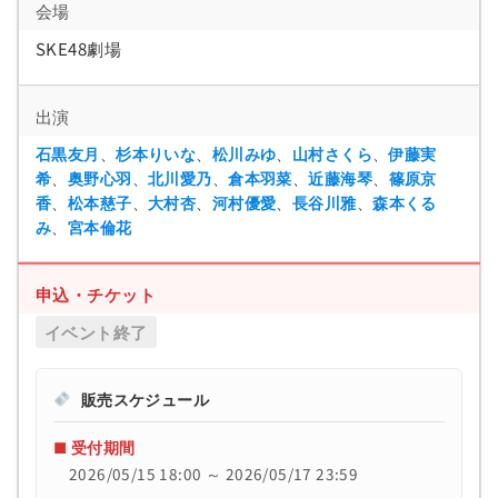
会場
SKE48劇場
出演
石黒友月
、
杉本りいな
、
松川みゆ
、
山村さくら
、
伊藤実
希
、
奥野心羽
、
北川愛乃
、
倉本羽菜
、
近藤海琴
、
篠原京
香
、
松本慈子
、
大村杏
、
河村優愛
、
長谷川雅
、
森本くる
み
、
宮本倫花
申込・チケット
イベント終了
販売スケジュール
■ 受付期間
2026/05/15 18:00 ～ 2026/05/17 23:59