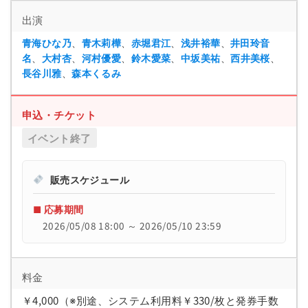
出演
青海ひな乃
、
青木莉樺
、
赤堀君江
、
浅井裕華
、
井田玲音
名
、
大村杏
、
河村優愛
、
鈴木愛菜
、
中坂美祐
、
西井美桜
、
長谷川雅
、
森本くるみ
申込・チケット
イベント終了
販売スケジュール
■ 応募期間
2026/05/08 18:00 ～ 2026/05/10 23:59
料金
￥4,000（※別途、システム利用料￥330/枚と発券手数