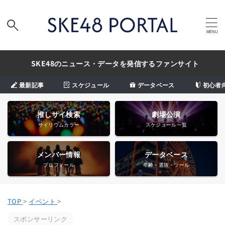
SKE48のニュース・データを発信するファンサイト
最新記事
スケジュール
データベース
初心者
推しサイ検索
劇場公演
サイリウムカラー
スケジュール一覧
メンバー情報
データベース
プロフィール
年齢・選抜・ツール
TOP
>
イベント
>
スポンサーリンク