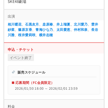
SKE48劇場
出演
相川暖花
、
石黒友月
、
桒原椿
、
井上瑠夏
、
北川愛乃
、
雲井
紗菜
、
篠原京香
、
青海ひな乃
、
太田愛恵
、
仲村和泉
、
長谷
川雅
、
桜井愛莉咲
、
横井志穂
申込・チケット
イベント終了
販売スケジュール
■ 応募期間（FC会員限定）
2026/01/30 18:00 ～ 2026/02/01 23:59
料金