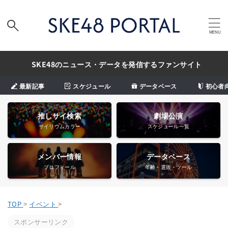
SKE48のニュース・データを発信するファンサイト
最新記事
スケジュール
データベース
初心者
推しサイ検索
劇場公演
サイリウムカラー
スケジュール一覧
メンバー情報
データベース
プロフィール
年齢・選抜・ツール
TOP
>
イベント
>
スポンサーリンク