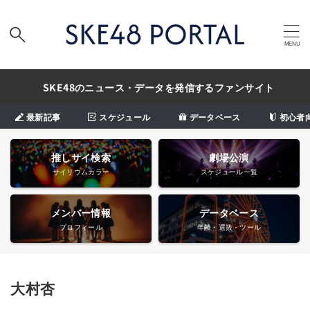
SKE48のニュース・データを発信するファンサイト
最新記事
スケジュール
データベース
初心者
推しサイ検索
劇場公演
サイリウムカラー
スケジュール一覧
メンバー情報
データベース
プロフィール
年齢・選抜・ツール
大村杏